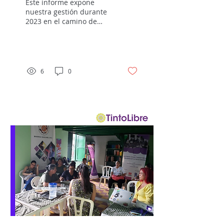
Este informe expone
BIC - año 2023
nuestra gestión durante
2023 en el camino de
más de 7 años en pro de
la resiliencia económica y
buen vivir; un camino...
6
0