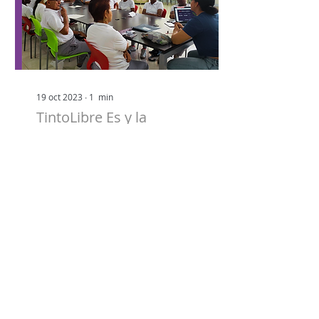
19 oct 2023
∙
1
min
TintoLibre Es y la
Biblioteca Pública
Desepaz.
¡Una alianza por los
sueños cumplidos y el
buen vivir! TintoLibre Es
y la Biblioteca Pública de
Desepaz, Cali, se unieron
para promover...
3
0