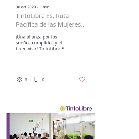
30 oct 2023
∙
1
min
TintoLibre Es, Ruta
Pacífica de las Mujeres y
La Unión de Ciudadanas
¡Una alianza por los
de Colombia.
sueños cumplidos y el
buen vivir! TintoLibre Es,
se alió con la Ruta
Pacífica de las #mujeres
y La Unión de...
5
0