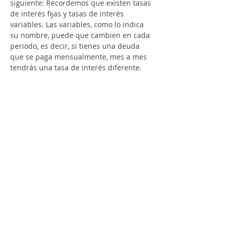
siguiente: Recordemos que existen tasas 
de interés fijas y tasas de interés 
variables. Las variables, como lo indica 
su nombre, puede que cambien en cada 
periodo, es decir, si tienes una deuda 
que se paga mensualmente, mes a mes 
tendrás una tasa de interés diferente. 
Puede que al comunicarte con una 
entidad financiera te digan: La tasa de 
interés es del 3% mensual; bueno, esta 
información no es suficiente, pregunta si 
esa tasa es fija o variable.
Para utilizar la plantilla de TintoLibre 
debes comparar entidades que sean 
similares, o como nos decían en el 
colegio: “no podemos comparar peras 
con manzanas, sino peras con peras”. En 
este caso, que nos encontramos 
comparando entidades con las cuales 
puedes tener un crédito más económico, 
debes comparar de dos formas: