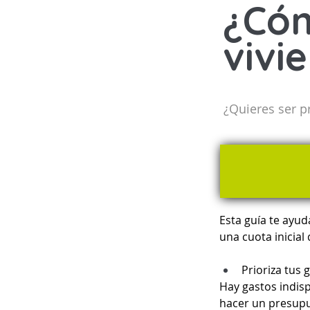
¿Cóm
vivi
¿Quieres ser p
Esta guía te ayud
una cuota inicial
Prioriza tus 
Hay gastos indisp
hacer un presupu