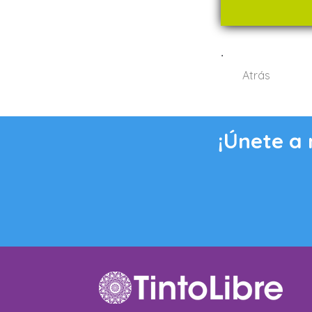
.
Atrás
¡Únete a 