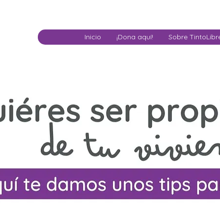
Inicio
¡Dona aquí!
Sobre TintoLibr